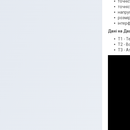
точні
точніс
напруг
розмір
інтер
Дані на Д
T1 - Т
T2 - В
T3 - А