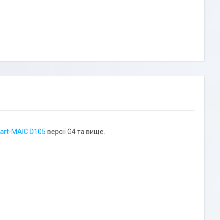
art-MAIC D105
версії G4 та вище.