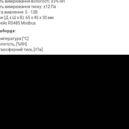
сть вимірювання вологості: ±3% RH
ть вимірювання тиску: ±12 Па
а живлення: 5 - 12В
и (Д х Ш х В): 65 х 45 х 30 мм
фейс RS485 Modbus
ашборде:
емпература [°C]
ологість, [%RH]
тмосферний тиск, [гПа]