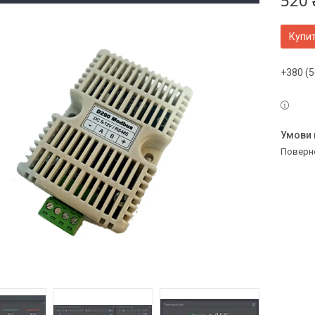
520 
Купи
+380 (5
поверн