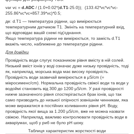
var vc =
d.ADC
/ (1.0+0.02*(
d.T1
-25.0)); (133.42*vc*vc*vc-
255.86*vc*vc+857.39*vc)*0.5;
де: d.T1 — температура рідини, що вимірюється
температурним датчиком T1. Змініть на температурний вхід,
що відповідає вашій схемі під'єднання.
Якщо температура рідини не вимірюється, то замість d.T1
вкажіть число, наближене до температури рідини.
Для довідки
Провідність води слугує показником рівня вмісту в ній солей.
Низький вміст іонів у воді означає дуже низьку провідність, тоді
як, наприклад, морська вода має високу провідність.
Провідність води зазвичай вимірюється в μS/cm (=
мікросименс/cm). Нормальна провідність свіжої води та води у
водоймі становить від 300 до 1200 μS/cm. У разі провідності
нижче зазначеного рівня спостерігається брак іонів, що так
само призводить до низької опірності зовнішнім чинникам, яка
може виражатися в постійних коливаннях рівня pH. Воду,
провідність якої вища за 1.200 μS/cm, вже не можна назвати
свіжою. Наприклад, важливо контролювати провідність води в
акваріумах, щоб у риб не було pH шоку.
Таблиця характеристик жорсткості води