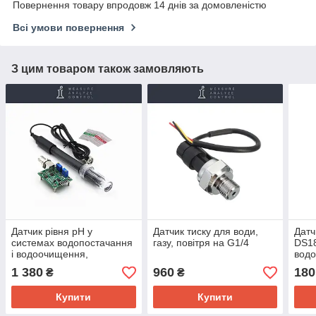
Повернення товару впродовж 14 днів за домовленістю
Всі умови повернення
З цим товаром також замовляють
Датчик рівня pH у
Датчик тиску для води,
Датч
системах водопостачання
газу, повітря на G1/4
DS1
і водоочищення,
вод
акваріумах і басейнах
1 380
960
180
₴
₴
Купити
Купити