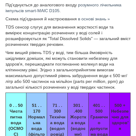
Під'єднується до аналогового входу
розумного лічильника
імпульсів smart-MAIC D105
.
Схема під'єднання й настроювання
в основі знань »
TDS сенсор слугує для визначення жорсткості води та
вимірює концентрацію розчинених у воді солей і
розшифровується як "Total Dissolved Solids" — загальний вміст
розчинених твердих речовин.
Чим вищий рівень TDS у воді, тим більша ймовірність
шкідливих домішок, які можуть становити небезпеку для
здоров'я, перешкоджати поглинанню молекул води на
клітинному рівні. Згідно з загальноприйнятим вимогам
максимально допустимий рівень забруднення води є 500 мг/
літр або 500 частинок на мільйон (parts per million, ppm) до
загальної кількості розчинених у воді твердих частинок.
0 . . 50
51 . .
71 . .
301 .
401 . .
500 +
Чиста
170
300
.400
500
Небезпе
питна
Нормал
Технічн
Жорстк
Граничн
чно для
вода
ьна
а вода
а вода
о
здоров'
(ОСМО
вода
(водоп
(водоє
допусти
я
С)
(фільтр
ровід)
ми)
ма вода