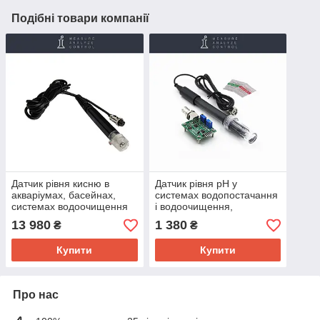
Подібні товари компанії
Датчик рівня кисню в
Датчик рівня pH у
акваріумах, басейнах,
системах водопостачання
системах водоочищення
і водоочищення,
та водопостачання
акваріумах і басейнах
13 980
1 380
₴
₴
Купити
Купити
Про нас